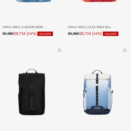
ONE SIZE
ONE SIZE
POUCAS
POUCAS
UNIDADES
UNIDADES
ANNA+NINA | LAGOON MIST SOLE MARE WASHBAG
ANNA+NINA | CLAY SOLE MARE WASHBAG
34,95€
[14%]
34,95€
[14%]
29,71€
29,71€
SALDOS
SALDOS
ONE SIZE
ONE SIZE
POUCAS
POUCAS