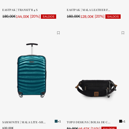
UNIDADES
UNIDADES
EASTPAK | TRANSIT'R 4 S
EASTPAK | MALA LEATHER FACE M
180,00€
[20%]
160,00€
[20%]
144,00€
128,00€
SALDOS
SALDOS
ONE SIZE
ONE SIZE
POUCAS
POUCAS
UNIDADES
UNIDADES
+1
+1
SAMSONITE | MALA LITE-SHOCK SPINNER 36 L
TOPO DESIGNS | BOLSA DE CINTURA MOUNTAIN WAIST
430,00€
54,90€
[14%]
46,67€
SALDOS