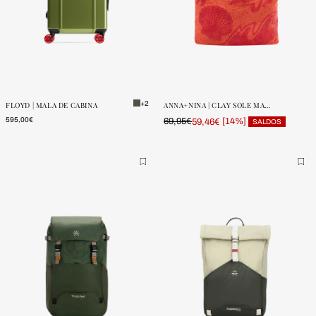
ONE SIZE
ONE SIZE
POUCAS
POUCAS
UNIDADES
UNIDADES
+2
FLOYD | MALA DE CABINA
ANNA+NINA | CLAY SOLE MARE TOTE BAG
595,00€
69,95€
[14%]
59,46€
SALDOS