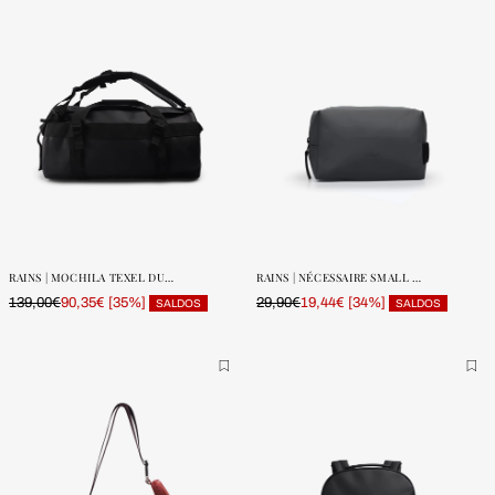
ONE SIZE
ONE SIZE
POUCAS
POUCAS
UNIDADES
UNIDADES
RAINS | MOCHILA TEXEL DUFFEL SMALL W3
RAINS | NÉCESSAIRE SMALL W3
139,00€
[35%]
29,90€
[34%]
90,35€
19,44€
SALDOS
SALDOS