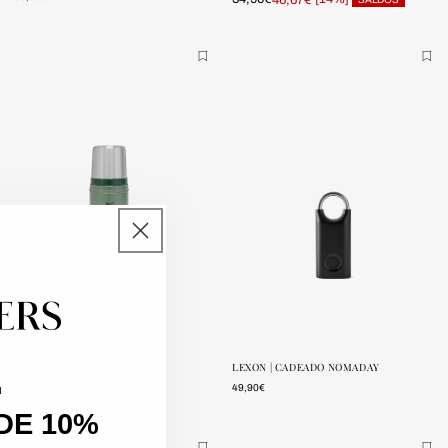
ONE SIZE
ONE SIZE
POUCAS
POUCAS
UNIDADES
UNIDADES
STANLEY | GARRAFA CLÁSSICA 0,47L
LEXON | CADEADO NOMADAY
49,95€
49,90€
u
DE 10%