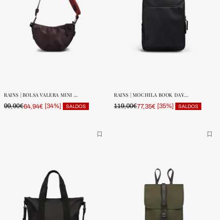
ONE SIZE
ONE SIZE
POUCAS
POUCAS
UNIDADES
UNIDADES
RAINS | BOLSA VALERA MINI W3
RAINS | MOCHILA BOOK DAYPACK LARGE W3
99,90€
[34%]
119,00€
[35%]
64,94€
77,35€
SALDOS
SALDOS