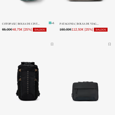
ONE SIZE
ONE SIZE
POUCAS
POUCAS
UNIDADES
UNIDADES
+1
COTOPAXI | BOLSA DE CINTURA ALLPA 1.5L
PATAGONIA | BOLSA DE VIAGEM BLACK HOLE 40L
65,00€
[25%]
150,00€
[25%]
48,75€
112,50€
SALDOS
SALDOS
ONE SIZE
ONE SIZE
POUCAS
POUCAS