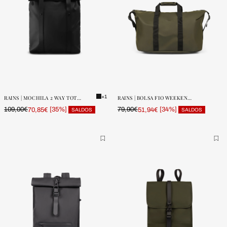
ONE SIZE
ONE SIZE
POUCAS
POUCAS
UNIDADES
UNIDADES
+1
RAINS | MOCHILA 2 WAY TOTE BACKPACK W3
RAINS | BOLSA FIO WEEKEND W3
109,00€
[35%]
79,90€
[34%]
70,85€
51,94€
SALDOS
SALDOS