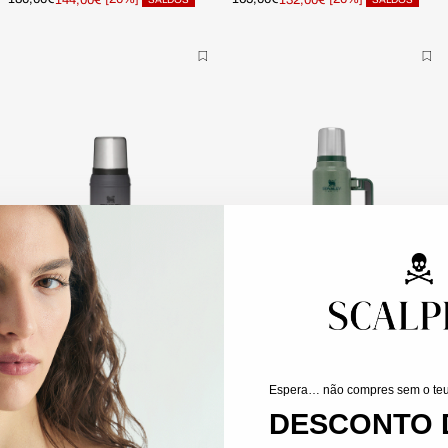
ONE SIZE
ONE SIZE
POUCAS
POUCAS
UNIDADES
UNIDADES
STANLEY | GARRAFA CLÁSSICA 0,75 L
STANLEY | GARRAFA CLÁSSICA LEGENDARY 1 L
54,95€
59,95€
Espera… não compres sem o te
DESCONTO 