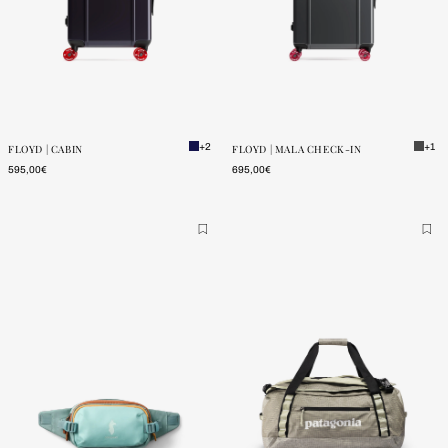
ONE SIZE
ONE SIZE
POUCAS
POUCAS
UNIDADES
UNIDADES
+2
+1
FLOYD | CABIN
FLOYD | MALA CHECK-IN
595,00€
695,00€