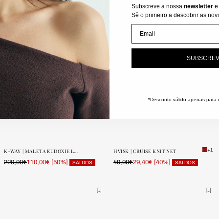
Subscreve a nossa
newsletter
e
Sê o primeiro a descobrir as no
Email
SUBSCRE
*Desconto válido apenas para n
ONE SIZE
ONE SIZE
POUCAS
POUCAS
UNIDADES
UNIDADES
+1
K-WAY | MALETA EUDOXIE LOGÓTIPO
HVISK | CRUISE KNIT NET
220,00€
[50%]
49,00€
[40%]
110,00€
29,40€
SALDOS
SALDOS