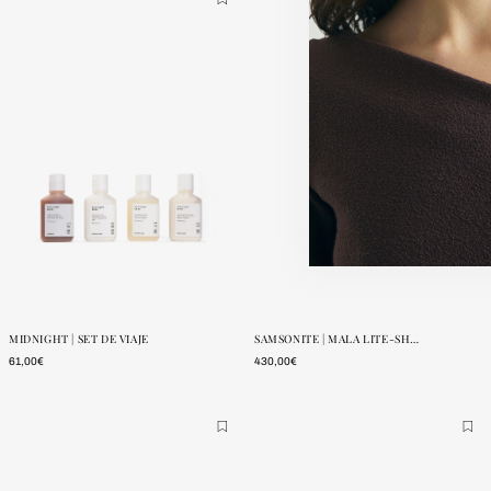
ONE SIZE
ONE SIZE
POUCAS
POUCAS
UNIDADES
UNIDADES
MIDNIGHT | SET DE VIAJE
SAMSONITE | MALA LITE-SHOCK SPINNER 36 L
61,00€
430,00€