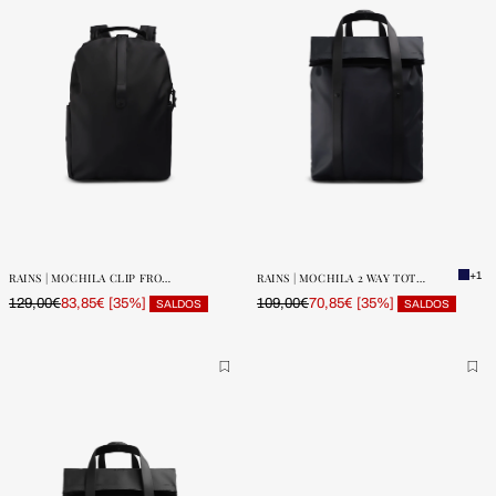
ONE SIZE
ONE SIZE
POUCAS
POUCAS
UNIDADES
UNIDADES
+1
RAINS | MOCHILA CLIP FRONT W3
RAINS | MOCHILA 2 WAY TOTE BACKPACK W3
129,00€
[35%]
109,00€
[35%]
83,85€
70,85€
SALDOS
SALDOS