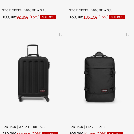
UNIDADES
UNIDADES
TROPICFEEL | MOCHILA SHELL GO
TROPICFEEL | MOCHILA SCOUT PROLITE
109,00€
[15%]
159,00€
[15%]
92,65€
135,15€
SALDOS
SALDOS
ONE SIZE
ONE SIZE
POUCAS
POUCAS
UNIDADES
UNIDADES
EASTPAK | MALA DE RODAS 360 TRANZSHELL
EASTPAK | TRAVELPACK
210,00€
[20%]
105,00€
[20%]
168,00€
84,00€
SALDOS
SALDOS