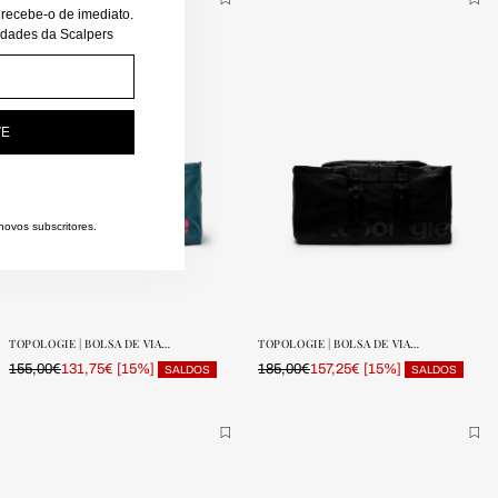
 recebe-o de imediato.
vidades da Scalpers
VE
ovos subscritores.
ONE SIZE
ONE SIZE
POUCAS
POUCAS
UNIDADES
UNIDADES
TOPOLOGIE | BOLSA DE VIAGEM SUMMIT LARGE
TOPOLOGIE | BOLSA DE VIAGEM SUMMIT LARGE
155,00€
[15%]
185,00€
[15%]
131,75€
157,25€
SALDOS
SALDOS