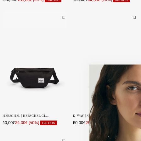
ONE SIZE
ONE SIZE
POUCAS
POUCAS
UNIDADES
UNIDADES
+1
HERSCHEL | HERSCHEL CLASSICHIP PACK
K-WAY | NÉCESSAIRE DEMU
40,00€
[40%]
50,00€
[50%]
24,00€
25,00€
SALDOS
SALDOS