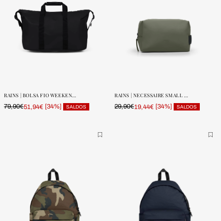
ONE SIZE
ONE SIZE
POUCAS
POUCAS
UNIDADES
UNIDADES
RAINS | BOLSA FIO WEEKEND W3
RAINS | NECESSAIRE SMALL W3 WELL
79,90€
[34%]
29,90€
[34%]
51,94€
19,44€
SALDOS
SALDOS