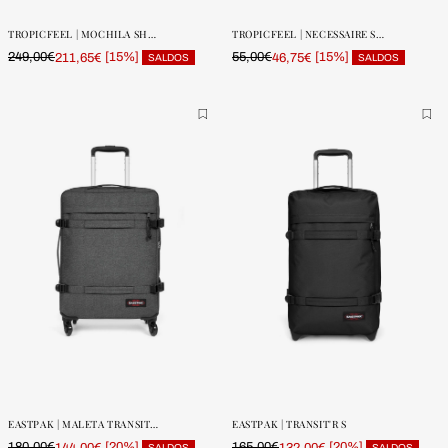
UNIDADES
UNIDADES
TROPICFEEL | MOCHILA SHELTER
TROPICFEEL | NECESSAIRE SEETOILETRY
249,00€
[15%]
55,00€
[15%]
211,65€
46,75€
SALDOS
SALDOS
ONE SIZE
ONE SIZE
POUCAS
POUCAS
UNIDADES
UNIDADES
EASTPAK | MALETA TRANSIT'R 4 S
EASTPAK | TRANSIT'R S
180,00€
[20%]
165,00€
[20%]
144,00€
132,00€
SALDOS
SALDOS