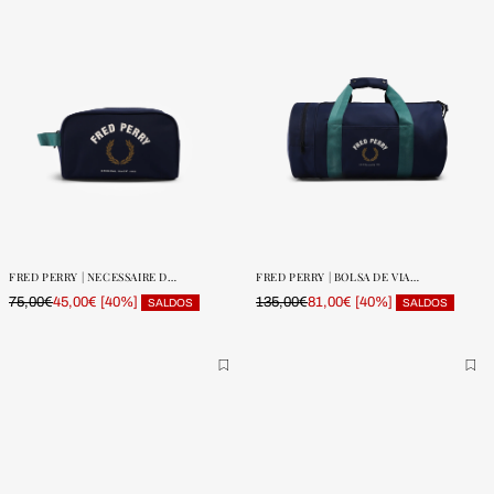
ONE SIZE
ONE SIZE
POUCAS
POUCAS
UNIDADES
UNIDADES
FRED PERRY | NECESSAIRE DESPORTIVA EM NYLON
FRED PERRY | BOLSA DE VIAGEM SPORT NYLON
75,00€
[40%]
135,00€
[40%]
45,00€
81,00€
SALDOS
SALDOS