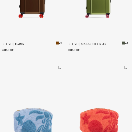
ONE SIZE
ONE SIZE
POUCAS
POUCAS
UNIDADES
UNIDADES
+2
+1
FLOYD | CABIN
FLOYD | MALA CHECK-IN
595,00€
695,00€