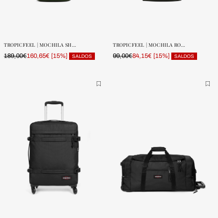
ONE SIZE
ONE SIZE
POUCAS
POUCAS
UNIDADES
UNIDADES
TROPICFEEL | MOCHILA SHELL
TROPICFEEL | MOCHILA ROLL GO
189,00€
[15%]
99,00€
[15%]
160,65€
84,15€
SALDOS
SALDOS
ONE SIZE
ONE SIZE
POUCAS
POUCAS