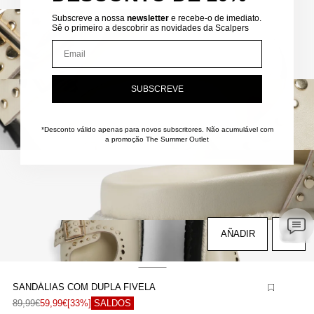
brir
Subscreve a nossa
newsletter
e recebe-o de imediato.
onteúdo
Sê o primeiro a descobrir as novidades da Scalpers
ultimédia
Email
m
odal
brir
SUBSCREVE
onteúdo
ultimédia
m
*Desconto válido apenas para novos subscritores.
Não acumulável com
odal
a promoção The Summer Outlet
brir
onteúdo
ultimédia
m
odal
brir
AÑADIR
onteúdo
ultimédia
m
odal
SANDÁLIAS COM DUPLA FIVELA
brir
89,99€
59,99€
[33%]
SALDOS
onteúdo