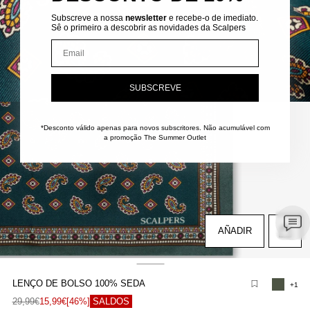
Subscreve a nossa
newsletter
e recebe-o de imediato.
Sê o primeiro a descobrir as novidades da Scalpers
Email
SUBSCREVE
brir
onteúdo
ultimédia
*Desconto válido apenas para novos subscritores.
Não acumulável com
a promoção The Summer Outlet
m
odal
AÑADIR
LENÇO DE BOLSO 100% SEDA
+1
brir
onteúdo
29,99€
15,99€
[46%]
SALDOS