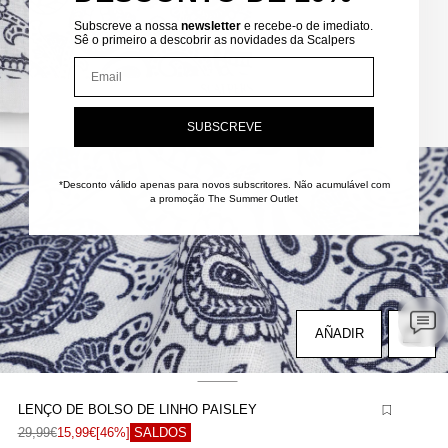
Subscreve a nossa
newsletter
e recebe-o de imediato.
Sê o primeiro a descobrir as novidades da Scalpers
Email
SUBSCREVE
brir
onteúdo
ultimédia
*Desconto válido apenas para novos subscritores.
Não acumulável com
a promoção The Summer Outlet
m
odal
AÑADIR
LENÇO DE BOLSO DE LINHO PAISLEY
brir
29,99€
15,99€
[46%]
SALDOS
onteúdo