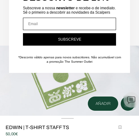
Subscreve a nossa
newsletter
e recebe-o de imediato.
Sê o primeiro a descobrir as novidades da Scalpers
Email
SUBSCREVE
brir
onteúdo
ultimédia
*Desconto válido apenas para novos subscritores.
Não acumulável com
a promoção The Summer Outlet
m
odal
AÑADIR
EDWIN | T-SHIRT STAFF TS
brir
50,00€
onteúdo