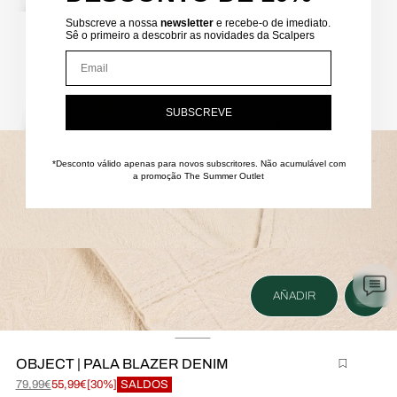
brir
Subscreve a nossa
newsletter
e recebe-o de imediato.
onteúdo
Sê o primeiro a descobrir as novidades da Scalpers
ultimédia
Email
m
odal
SUBSCREVE
brir
onteúdo
ultimédia
*Desconto válido apenas para novos subscritores.
Não acumulável com
a promoção The Summer Outlet
m
odal
brir
onteúdo
ultimédia
AÑADIR
m
odal
OBJECT | PALA BLAZER DENIM
brir
79,99€
55,99€
[30%]
SALDOS
onteúdo